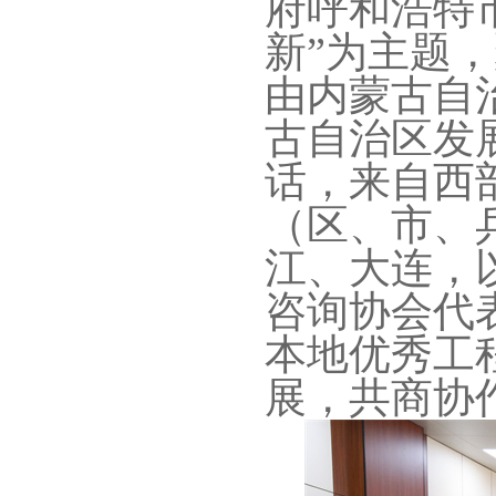
府呼和浩特
新”为主题
由内蒙古自
古自治区发
话，来自西
（区、市、
江、大连，
咨询协会代
本地优秀工
展，共商协